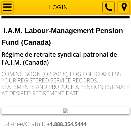
Home
LOGIN
Documentation
I.A.M. Labour-Management Pension
LOGIN
Fund (Canada)
Contact
Régime de retraite syndical-patronal de
l'A.I.M. (Canada)
Address
COMING SOON (Q2 2018), LOG ON TO ACCESS
YOUR REGISTERED SERVICE RECORDS,
STATEMENTS AND PRODUCE A PENSION ESTIMATE
AT DESIRED RETIREMENT DATE
Toll-free/Gratuit:
+1.888.354.5444